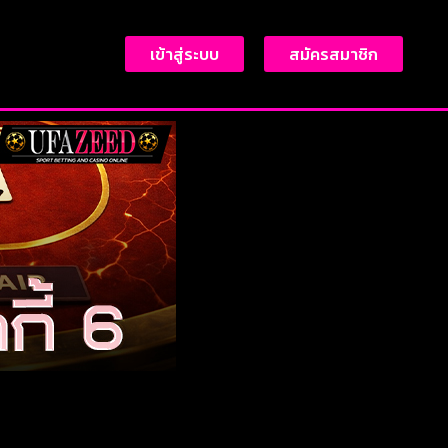
เข้าสู่ระบบ
สมัครสมาชิก