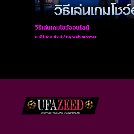
วิธีเล่นเกมโชว์ออนไลน์
คาสิโนออนไลน์
/ By
web master