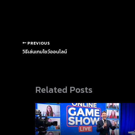
PREVIOUS
วิธีเล่นเกมโชว์ออนไลน์
Related Posts