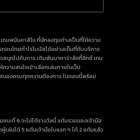
เกมพนันคาสิโน ที่นักลงทุนต่างเป็นที่ให้ความ
รกอบโกยกำไรโบนัสได้อย่างเต็มที่กับบริการ
ดสนุกไปกับการ เดิมพันบาคาร่าลัคกี้ซิกซ์ เกม
ห้ความสนใจเข้าเลือกเล่นภายในเว็บ
่ตอบสนองครบทุกความต้องการ ในตอนนี้พร้อม
่นชนะที่ 6 จะไม่ได้รางวัลนี้ แต้มรวมของเจ้ามือ
ผู้เล่นได้ 5 แต้มเจ้ามือใบแรก ๆ ได้ 2 แต้มแล้ว