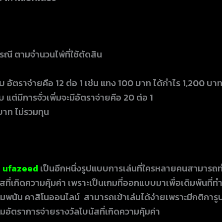
รณี ตามจำนวนไพ่ที่ใช้ตัดสิน
 ใบ อัตราจ่ายคือ 12 ต่อ 1 เช่น แทง 100 บาท ได้กำไร 1,200 บาท
บ แต่มีการจั่วเพิ่มจะมีอัตราจ่ายคือ 20 ต่อ 1
บาท ไม่รวมทุน
า
ufazeed
เป็นอีกหนึ่งรูปแบบการเล่นที่ใครหลายคนสามารถทำ
ี่เกิดความคุ้มค่า เพราะเป็นเกมที่ออกแบบมาเพื่อเดิมพันที่ทำ
เกมพนัน คาสิโนออนไลน์ สามารถเข้าเล่นได้ง่ายเพราะมีกติก
มอัตราการจ่ายรางวัลโบนัสที่เกิดความคุ้มค่า